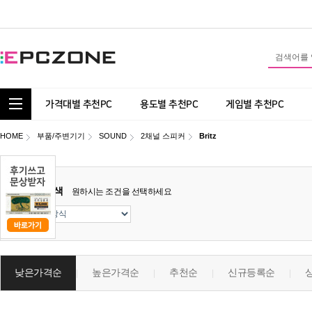
통합 카테고리 보기
가격대별 추천PC
용도별 추천PC
게임별 추천PC
HOME
부품/주변기기
SOUND
2채널 스피커
Britz
상세검색
원하시는 조건을 선택하세요
낮은가격순
높은가격순
추천순
신규등록순
|
|
|
|