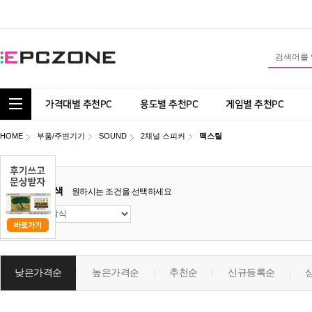
통합 카테고리 보기
가격대별 추천PC
용도별 추천PC
게임별 추천PC
HOME
부품/주변기기
SOUND
2채널 스피커
맥스틸
상세검색
원하시는 조건을 선택하세요
낮은가격순
높은가격순
추천순
신규등록순
|
|
|
|